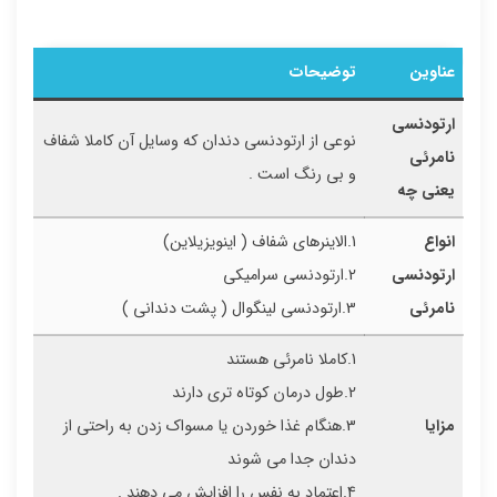
عناوین
توضیحات
ارتودنسی
نوعی از ارتودنسی دندان که وسایل آن کاملا شفاف
نامرئی
و بی رنگ است .
یعنی چه
انواع
1.الاینرهای شفاف ( اینویزیلاین)
ارتودنسی
2.ارتودنسی سرامیکی
نامرئی
3.ارتودنسی لینگوال ( پشت دندانی )
1.کاملا نامرئی هستند
2.طول درمان کوتاه تری دارند
مزایا
3.هنگام غذا خوردن یا مسواک زدن به راحتی از
دندان جدا می شوند
4.اعتماد به نفس را افزایش می دهند .