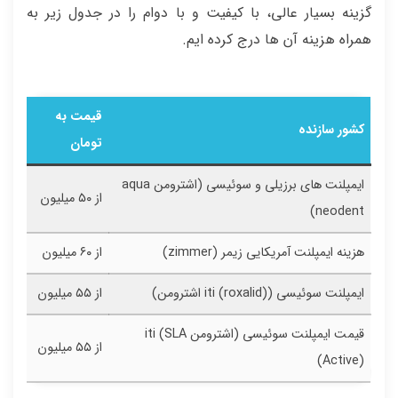
گزینه بسیار عالی، با کیفیت و با دوام را در جدول زیر به
همراه هزینه آن ها درج کرده ایم.
قیمت به
کشور سازنده
تومان
ایمپلنت های برزیلی و سوئیسی (اشترومن aqua
از ۵۰ میلیون
neodent)
هزینه ایمپلنت آمریکایی زیمر (zimmer)
از ۶۰ میلیون
ایمپلنت سوئیسی (iti (roxalid) اشترومن)
از ۵۵ میلیون
قیمت ایمپلنت سوئیسی (اشترومن iti (SLA
از ۵۵ میلیون
Active))