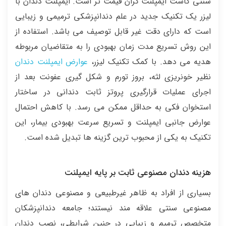
سنتی کاشت ایمپلنت گران قیمت تر است. ایمپلنت دندان با
لیزر یک تکنیک جدید در علم دندانپزشکی ترمیمی و زیبایی
است که دارای دقت غیر قابل توصیف می باشد. استفاده از
این روش تسریع مدت زمان بهبودی را به متقاضیان مربوطه
هدیه می دهد. با کمک تکنیک لیزر،
عوارض ایمپلنت دندان
نظیر خونریزی لثه، بروز تورم و شکل گیری عفونت بعد از
اجرای عملیات قرارگیری پروتز ثابت دندانی در ساختار
استخوان فکی به حداقل ممکن می رسد. با کاهش احتمال
عوارض جانبی ایمپلنت و تسریع سرعت بهبودی بیمار، این
تکنیک به یکی از محبوب ترین گزینه ها تبدیل شده است.
هزینه دندان مصنوعی ثابت بر پایه ایمپلنت
بسیاری از افراد به ظاهر غیرطبیعی و مصنوعی دندان های
مصنوعی سنتی علاقه مند نیستند؛ جامعه دندانپزشکان
متخصص ترمیم و زیبایی در چنین شرایطی، نصب دندان