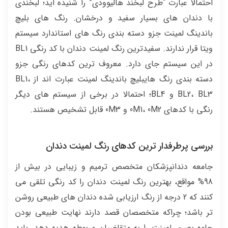
احتمالا عبارت “طرح لبخند هالیوودی” را شنیده اید؛ لبخندی
با دندان های بسیار سفید و درخشان. رنگ های بلیچ
باندینگ لمینت جزو دسته بندی رنگ های استاندارد سیستم
ویتا قرار ندارند. سفیدترین رنگ لمینت دندان با کد رنگی BL1
در این سیستم جای دارد. معروف ترین کدهای رنگی جزو
دسته بندی رنگ هایبلیچ باندینگ لمینت عبارت اند از BL1،
BL2، BL3 و BL4؛ احتمالا در برخی از سیستم های دیگر
رنگی با کدهای 0M1، 0M2 و 0M3 قابل تشخیص هستند.
بررسی پرطرفدار ترین کدهای رنگ لمینت دندان
جامعه دندانپزشکان متخصص ترمیم و زیبایی در بیش از
98% مواقع، بهترین رنگ لمینت دندان را کد رنگی تلقی می
کنند که 2 درجه از رنگ ارزیابی شده دندان های طبیعی روشن
تر باشد؛ چراکه متخصصان قصد دارند نهایت طبیعی بودن
جلوه بصری لمینت را به متقاضیان مربوطه هدیه دهد. باید