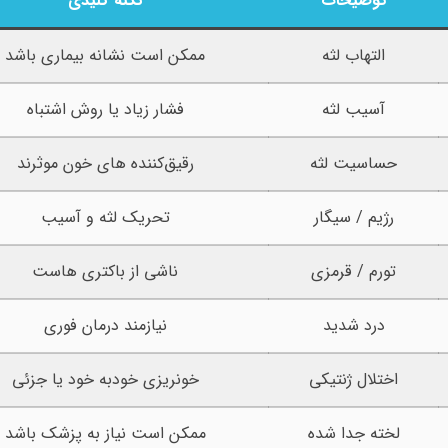
توضیحات
نکته کلیدی
التهاب لثه
ممکن است نشانه بیماری باشد
آسیب لثه
فشار زیاد یا روش اشتباه
حساسیت لثه
رقیق‌کننده های خون موثرند
رژیم / سیگار
تحریک لثه و آسیب
تورم / قرمزی
ناشی از باکتری هاست
درد شدید
نیازمند درمان فوری
اختلال ژنتیکی
خونریزی خودبه خود یا جزئی
لخته جدا شده
ممکن است نیاز به پزشک باشد