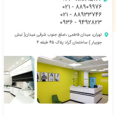
021 - 88909976
021 - 88933746
0936 - 9492823
تهران، میدان فاطمی ،ضلع جنوب شرقی میدان( نبش
جویبار ) ساختمان گراد پلاک ۴۵ طبقه 4