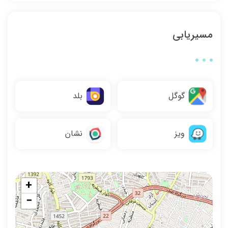
مسیریابی
گوگل
بلد
ویز
نشان
+
−