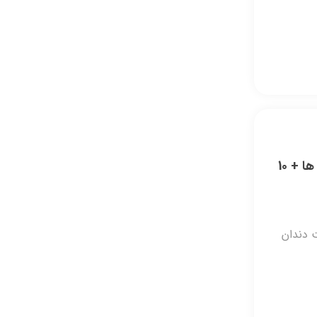
گذاشتن ایمپلنت بعد از کشیدن دندان: زمان مناسب و مراقبت ها + 10
 دندان