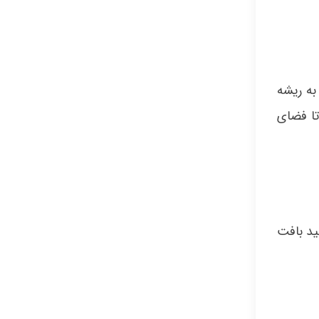
به ریشه
 تا فضای
ید بافت