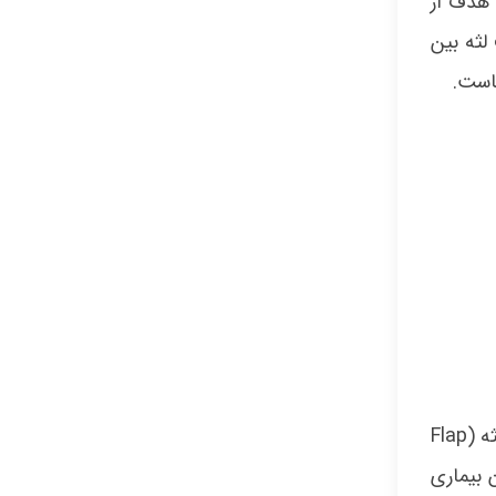
 هدف از
لثه بین
است.
انواع جراحی لثه، بسته به نوع و شدت بیماری و سلامت عمومی بیمار تعیین می شود و ممکن است شامل جراحی فلپ لثه (Flap
 بیماری